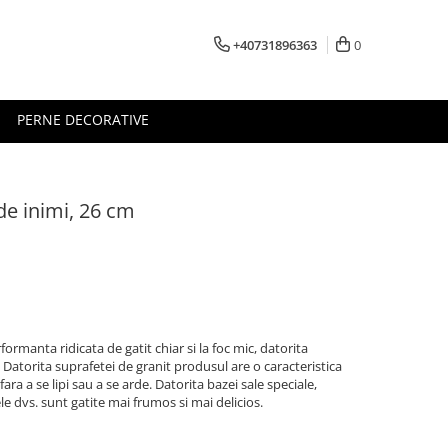
+40731896363
0
PERNE DECORATIVE
 de inimi, 26 cm
formanta ridicata de gatit chiar si la foc mic, datorita
. Datorita suprafetei de granit produsul are o caracteristica
ara a se lipi sau a se arde. Datorita bazei sale speciale,
le dvs. sunt gatite mai frumos si mai delicios.