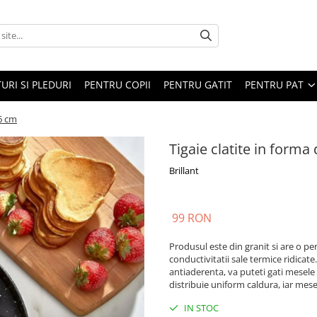
URI SI PLEDURI
PENTRU COPII
PENTRU GATIT
PENTRU PAT
26 cm
Tigaie clatite in forma
Brillant
99 RON
Produsul este din granit si are o per
conductivitatii sale termice ridicate
antiaderenta, va puteti gati mesele f
distribuie uniform caldura, iar mese
IN STOC