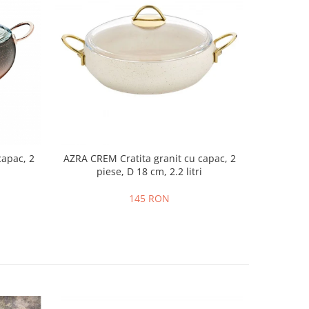
capac, 2
AZRA CREM Cratita granit cu capac, 2
AZRA VERD
piese, D 18 cm, 2.2 litri
pi
145 RON