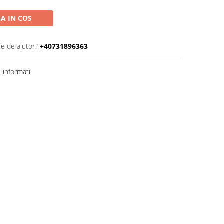
A IN COS
ie de ajutor?
+40731896363
informatii