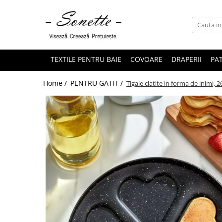
PENTRU PAT
LENJERII DE PAT
TEXTILE PENTRU BAIE
COVOARE
DRAPERII
PAT
LENJERII DE PAT CU PATURA
Home /
PENTRU GATIT /
Tigaie clatite in forma de inimi, 
LENJERII DE PAT CU PILOTA SI
PILOTE