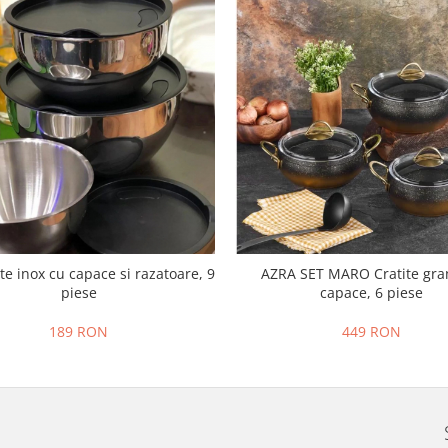
te inox cu capace si razatoare, 9
AZRA SET MARO Cratite gran
piese
capace, 6 piese
189 RON
449 RON