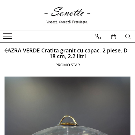
PENTRU PAT
LENJERII DE PAT
LENJERII DE PAT CU PATURA
AZRA VERDE Cratita granit cu capac, 2 piese, D
LENJERII DE PAT CU PILOTA SI
18 cm, 2.2 litri
PILOTE
PROMO STAR