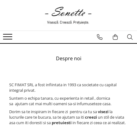
PENTRU PAT
LENJERII DE PAT
LENJERII DE PAT CU PATURA
LENJERII DE PAT CU PILOTA SI
PILOTE
Despre noi
SC FIMAT SRL
a fost infiintata in 1993 ca societate cu capital
integral privat.
Suntem o echipa tanara, cu experienta in retail , dornica
sa ajutam cat mai multi oameni sa-si infumuseteze casa.
Dorim sa te inspiram in fiecare zi pentru ca tu sa
visezi
la
lucrurile care te bucura, sa te ajutam sa iti
creezi
un stil de viata
asa cum iti doresti si sa
pretuiesti
in fiecare zi ceea ce ai realizat.