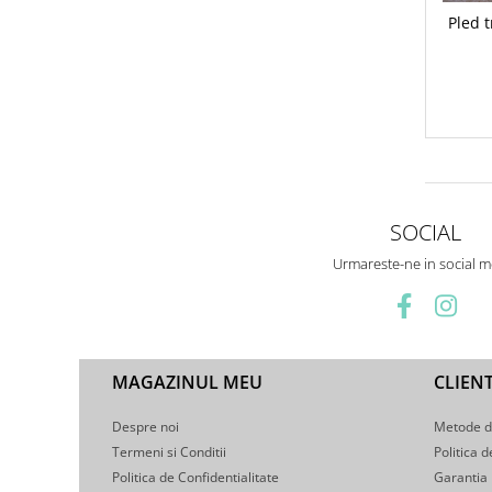
Pled 
SOCIAL
Urmareste-ne in social m
MAGAZINUL MEU
CLIENT
Despre noi
Metode d
Termeni si Conditii
Politica d
Politica de Confidentialitate
Garantia