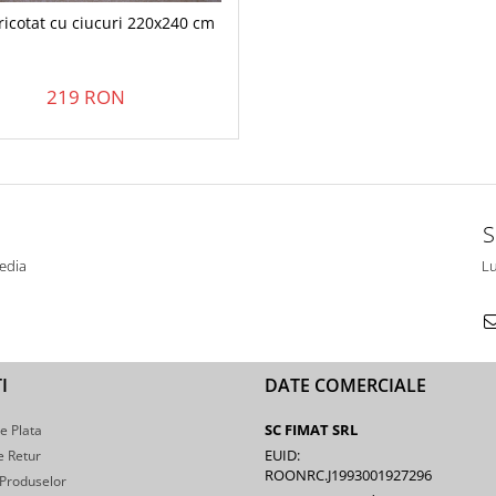
tricotat cu ciucuri 220x240 cm
219 RON
S
edia
Lu
I
DATE COMERCIALE
SC FIMAT SRL
e Plata
EUID:
e Retur
ROONRC.J1993001927296
 Produselor