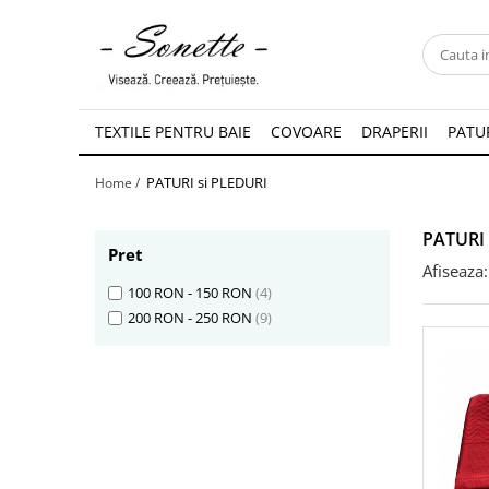
PENTRU PAT
LENJERII DE PAT
TEXTILE PENTRU BAIE
COVOARE
DRAPERII
PATUR
LENJERII DE PAT CU PATURA
PATURI si PLEDURI
Home /
LENJERII DE PAT CU PILOTA SI
PILOTE
PATURI 
Pret
Afiseaza:
100 RON - 150 RON
(4)
200 RON - 250 RON
(9)