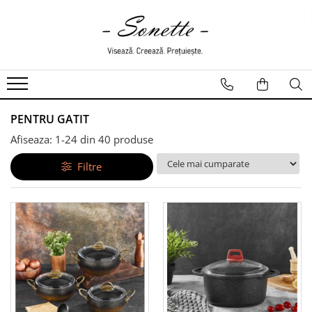
PENTRU PAT
LENJERII DE PAT
LENJERII DE PAT CU PATURA
LENJERII DE PAT CU PILOTA SI
PENTRU GATIT
PILOTE
Afiseaza:
1-
24
din
40
produse
Filtre