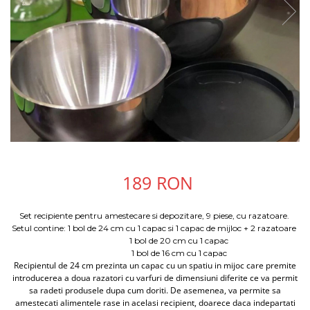
189 RON
Set recipiente pentru amestecare si depozitare, 9 piese, cu razatoare.
Setul contine: 1 bol de 24 cm cu 1 capac si 1 capac de mijloc + 2 razatoare
1 bol de 20 cm cu 1 capac
1 bol de 16 cm cu 1 capac
Recipientul de 24 cm prezinta un capac cu un spatiu in mijoc care premite
introducerea a doua razatori cu varfuri de dimensiuni diferite ce va permit
sa radeti produsele dupa cum doriti. De asemenea, va permite sa
amestecati alimentele rase in acelasi recipient, doarece daca indepartati