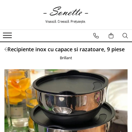
PENTRU PAT
LENJERII DE PAT
LENJERII DE PAT CU PATURA
Recipiente inox cu capace si razatoare, 9 piese
LENJERII DE PAT CU PILOTA SI
PILOTE
Brillant