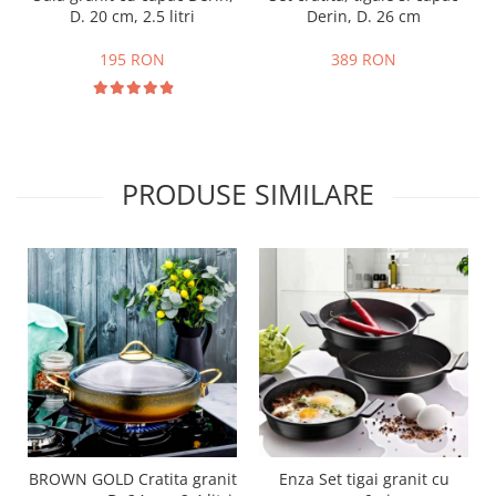
D. 20 cm, 2.5 litri
Derin, D. 26 cm
195 RON
389 RON
PRODUSE SIMILARE
BROWN GOLD Cratita granit
Enza Set tigai granit cu