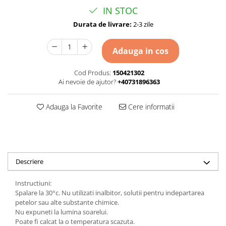
IN STOC
Durata de livrare:
2-3 zile
Adauga in cos
Cod Produs:
150421302
Ai nevoie de ajutor?
+40731896363
Adauga la Favorite
Cere informatii
Descriere
Instructiuni:
Spalare la 30°c. Nu utilizati inalbitor, solutii pentru indepartarea
petelor sau alte substante chimice.
Nu expuneti la lumina soarelui.
Poate fi calcat la o temperatura scazuta.