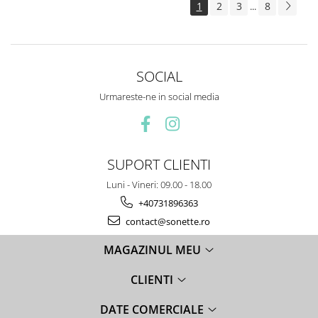
1
2
3
8
...
SOCIAL
Urmareste-ne in social media
SUPORT CLIENTI
Luni - Vineri: 09.00 - 18.00
+40731896363
contact@sonette.ro
MAGAZINUL MEU
CLIENTI
DATE COMERCIALE