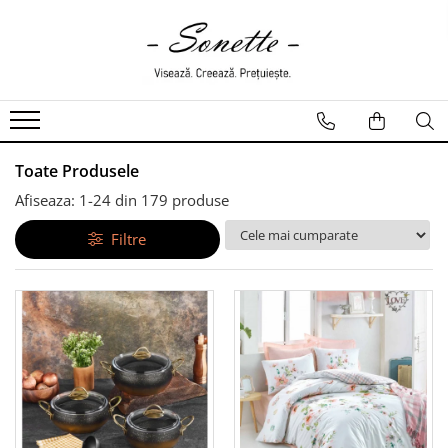
PENTRU PAT
LENJERII DE PAT
LENJERII DE PAT CU PATURA
LENJERII DE PAT CU PILOTA SI
Toate Produsele
PILOTE
Afiseaza:
1-
24
din
179
produse
Filtre