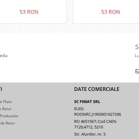
53 RON
53 RON
S
edia
Lu
I
DATE COMERCIALE
SC FIMAT SRL
e Plata
EUID:
e Retur
ROONRC.J1993001927296
 Produselor
RO 4651567; Cod CAEN
de Retur
7120,4712, 5210
Str. Alunilor, nr. 5