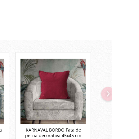
a
KARNAVAL BORDO Fata de
ANN Set perne
perna decorativa 45x45 cm
40x40