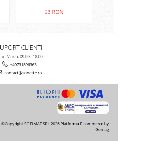
53 RON
129 
UPORT CLIENTI
ni - Vineri: 09.00 - 18.00
+40731896363
contact@sonette.ro
©Copyright SC FIMAT SRL 2026
Platforma E-commerce by
Gomag