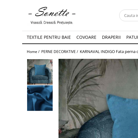
PENTRU PAT
LENJERII DE PAT
TEXTILE PENTRU BAIE
COVOARE
DRAPERII
PATUR
LENJERII DE PAT CU PATURA
KARNAVAL INDIGO Fata perna d
Home /
PERNE DECORATIVE /
LENJERII DE PAT CU PILOTA SI
PILOTE