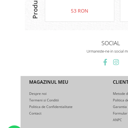
53 RON
SOCIAL
Urmareste-ne in social m
MAGAZINUL MEU
CLIENT
Despre noi
Metode d
Termeni si Conditii
Politica d
Politica de Confidentialitate
Garantia
Contact
Formular 
ANPC