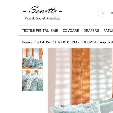
PENTRU PAT
LENJERII DE PAT
TEXTILE PENTRU BAIE
COVOARE
DRAPERII
PATUR
LENJERII DE PAT CU PATURA
SOLE MINT Lenjerie d
Home /
PENTRU PAT /
LENJERII DE PAT /
LENJERII DE PAT CU PILOTA SI
PILOTE