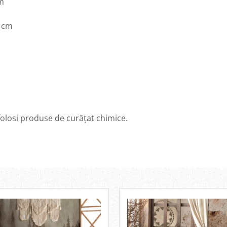
cm
0 cm
 folosi produse de curățat chimice.