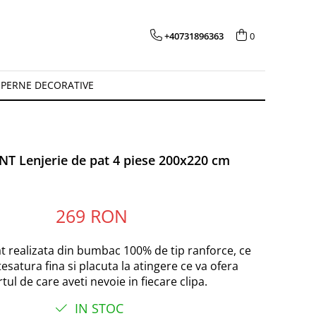
+40731896363
0
PERNE DECORATIVE
T Lenjerie de pat 4 piese 200x220 cm
269 RON
at realizata din bumbac 100% de tip ranforce, ce
tesatura fina si placuta la atingere ce va ofera
tul de care aveti nevoie in fiecare clipa.
IN STOC