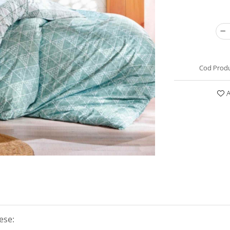
Cod Produ
A
ese: