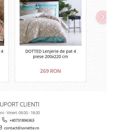
 4
DOTTED Lenjerie de pat 4
YACHT Lenjerie d
piese 200x220 cm
200x22
269 RON
269 
UPORT CLIENTI
ni - Vineri: 09.00 - 18.00
+40731896363
contact@sonette.ro