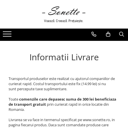
PENTRU PAT
LENJERII DE PAT
LENJERII DE PAT CU PATURA
LENJERII DE PAT CU PILOTA SI
Informatii Livrare
PILOTE
Transportul produselor este realizat cu ajutorul companiilor de
curierat rapid. Costul transportului este fix (14.99 lei) si nu
sunt percepute taxe suplimentare.
Toate
comenzile care depasesc suma de 300 lei beneficiaza
de transport gratuit
prin curierat rapid in orice locatie din
Romania.
Livrarea se va face in termenul specificat pe www.sonette.ro, in
pagina fiecarui produs. Daca sunt comandate produse care