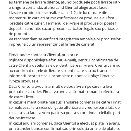
au termene de livrare diferite, atunci produsele pot fi livrate intr-
o singura comanda, atunci cand Clientul alege acest lucru.
Livrarea produselor se realizeaza in 1-2 zile lucratoare din
momentul in care ati primit confirmarea ca produsele au fost
predate catre curier. Termenul de livrare al produselor poate fi
depasit in anumite cazuri precum sarbatori legale sau perioade
de promotii.
Va recomandam sa verificati integritatea ambalajelor produselor
impreuna cu un reprezentant al firmei de curierat.
Fimat poate contacta Clientul, prin orice
mijloace disponibile(telefon sau e-mail), pentru confirmarea de
catre Client a datelor sale de identificare si livrare. Clientii care nu
au confirmat datele de livrare si identificare sau au transmis
informatii incorecte sau incomplete nu pot sa oblige Fimat sa
livreze produsele.
Daca Clientul a avut mai mult de doua livrari pe care nu le-a
preluat de la curier, Fimat va anula automat comanda efectuata
de catre Client.
In cazurile mentionate mai sus, anularea comenzii de catre Fimat
se realizeaza fara nicio obligatie ulterioara a vreunei parti fata de
cealalta sau fara ca vreo parte sa poata sa pretinda celeilalte parti
daune-interese.
In cazul anularii comenzii, daca Clientul a efectuat plata in avans,
prin transfer bancar confirmat sau prin solutia online de plata cu