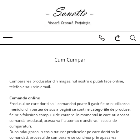
PENTRU PAT
LENJERII DE PAT
LENJERII DE PAT CU PATURA
LENJERII DE PAT CU PILOTA SI
PILOTE
Cum Cumpar
Cumpararea produselor din magazinul nostru o puteti face online,
telefonic sau prin email.
Comanda online
Produsul pe care doriti sa il comandati poate fi gasit fie prin utilizarea
meniului din partea de sus a paginii ce contine categoriile de produse,
fie prin folosirea campului de cautare. In momentul in care ati apasat
comanda produsul, acesta va fi automat transferat in cosul de
cumparaturi.
Dupa adaugarea in cos a tuturor produselor pe care doriti sa le
comandati, procesul de cumparare se continua prin apasarea