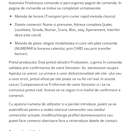
butonului Finalizeaza comanda si parcurgerea paginii de comanda. In
pagina de comanda va trebui sa completati urmatoarele:
Metoda de livrare (Transport prin curier rapid metoda clasica)
Datele comenzii: Nume si prenume, Adresa completa (Judet,
Localitate, Strada, Numar, Scara, Bloc, etaj, Apartament, Interfon
daca este cazul)
Metoda de plata: alegeti modalitatea in care veti plati comanda
(NUMERAR la livrarea coletului, prin CARD sau prin transfer
bancar).
Pretul produsului: Este pretul vânzării Produselor, cuprins în comanda
validata prin confirmarea de catre Vanzator. Va atentionam asupra
faptului ca uneori, ca urmare a unor disfunctonalitati ale site -ului sau
a unor erori, pretul afisat pe site poate sa nu fie cel real. In aceste
cazuri, Cumparatorul va fi informat de catre Vanzator si i se va
comunica pretul real. Acesta se va regasi in e-mailul de confirmare a
comenzii.
Cu ajutorul numelui de utilizator si a parolei introduse, puteti sa va
autentificati pentru a vedea istoricul comenzilor sau stadiul
comenzilor actuale, modifica/sterge profilul dumneavoastra sau
puteti face comenzi ulterioare fara a reintroduce datele de contact.