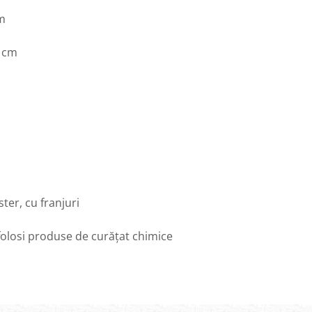
cm
0 cm
ter, cu franjuri
 folosi produse de curățat chimice