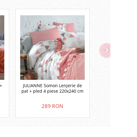
+
JULIANNE Somon Lenjerie de
JULIANNE Bleu Le
pat + pled 4 piese 220x240 cm
+ pled 3 piese
289 RON
265 