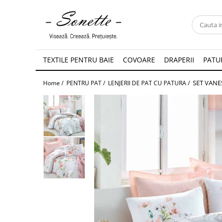
PENTRU PAT
LENJERII DE PAT
TEXTILE PENTRU BAIE
COVOARE
DRAPERII
PATUR
LENJERII DE PAT CU PATURA
SET VANES
Home /
PENTRU PAT /
LENJERII DE PAT CU PATURA /
LENJERII DE PAT CU PILOTA SI
PILOTE