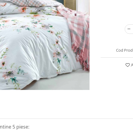
Cod Prod
A
ntine 5 piese: