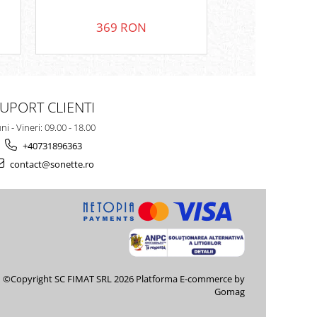
369 RON
289 
UPORT CLIENTI
ni - Vineri: 09.00 - 18.00
+40731896363
contact@sonette.ro
©Copyright SC FIMAT SRL 2026
Platforma E-commerce by
Gomag