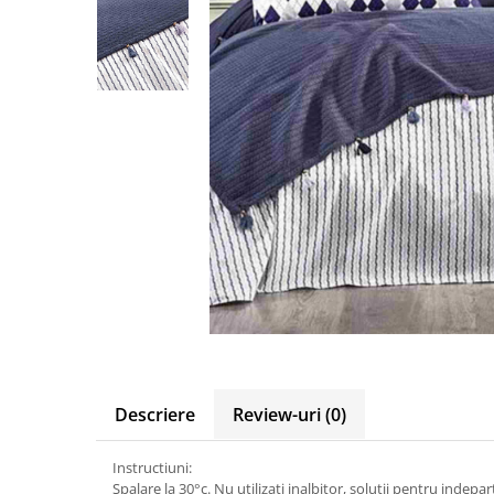
Descriere
Review-uri
(0)
Instructiuni:
Spalare la 30°c. Nu utilizati inalbitor, solutii pentru indep