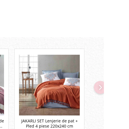
de
JAKARLI SET Lenjerie de pat +
JULIANNE Somon
0
Pled 4 piese 220x240 cm
pat + pled 4 pie