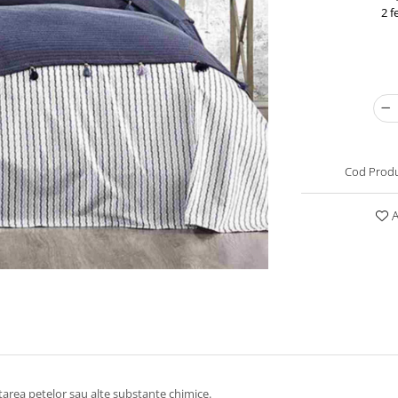
2 f
Cod Produ
A
artarea petelor sau alte substante chimice.