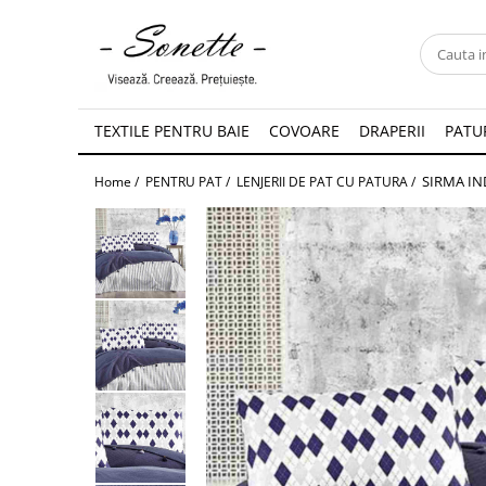
PENTRU PAT
LENJERII DE PAT
TEXTILE PENTRU BAIE
COVOARE
DRAPERII
PATUR
LENJERII DE PAT CU PATURA
SIRMA IND
Home /
PENTRU PAT /
LENJERII DE PAT CU PATURA /
LENJERII DE PAT CU PILOTA SI
PILOTE