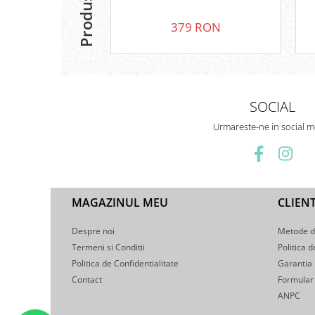
379 RON
SOCIAL
Urmareste-ne in social m
MAGAZINUL MEU
CLIENT
Despre noi
Metode d
Termeni si Conditii
Politica d
Politica de Confidentialitate
Garantia
Contact
Formular 
ANPC