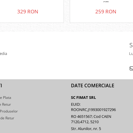
cm
329 RON
259 RON
S
edia
Lu
I
DATE COMERCIALE
SC FIMAT SRL
e Plata
EUID:
e Retur
ROONRC.J1993001927296
 Produselor
RO 4651567; Cod CAEN
de Retur
7120,4712, 5210
Str. Alunilor, nr. 5