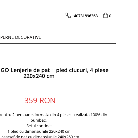
+40731896363
0
PERNE DECORATIVE
O Lenjerie de pat + pled ciucuri, 4 piese
220x240 cm
359 RON
pentru 2 persoane, formata din 4 piese si realizata 100% din
bumbac.
Setul contine:
1 pled cu dimensiunile 220x240 cm
1 cearsaf de pat cu dimensiunile 240x260 cm