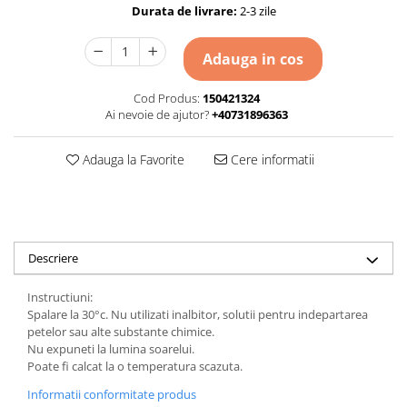
Durata de livrare:
2-3 zile
Adauga in cos
Cod Produs:
150421324
Ai nevoie de ajutor?
+40731896363
Adauga la Favorite
Cere informatii
Descriere
Instructiuni:
Spalare la 30°c. Nu utilizati inalbitor, solutii pentru indepartarea
petelor sau alte substante chimice.
Nu expuneti la lumina soarelui.
Poate fi calcat la o temperatura scazuta.
Informatii conformitate produs