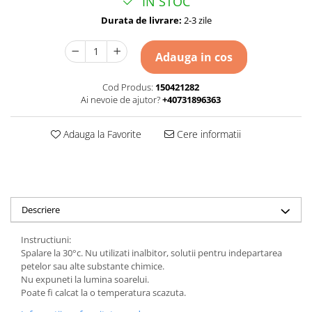
IN STOC
Durata de livrare:
2-3 zile
Adauga in cos
Cod Produs:
150421282
Ai nevoie de ajutor?
+40731896363
Adauga la Favorite
Cere informatii
Descriere
Instructiuni:
Spalare la 30°c. Nu utilizati inalbitor, solutii pentru indepartarea
petelor sau alte substante chimice.
Nu expuneti la lumina soarelui.
Poate fi calcat la o temperatura scazuta.