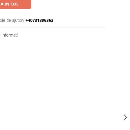
A IN COS
oie de ajutor?
+40731896363
informatii