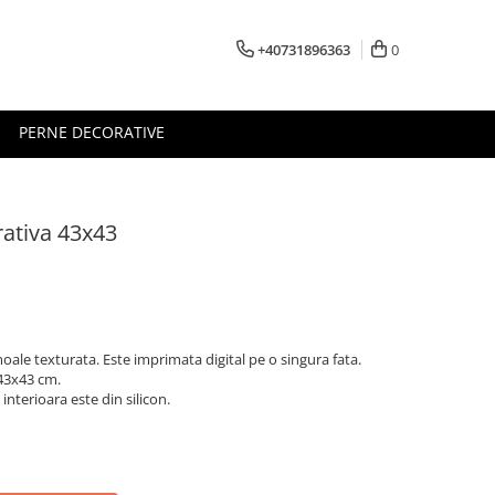
+40731896363
0
PERNE DECORATIVE
ativa 43x43
oale texturata. Este imprimata digital pe o singura fata.
 43x43 cm.
interioara este din silicon.