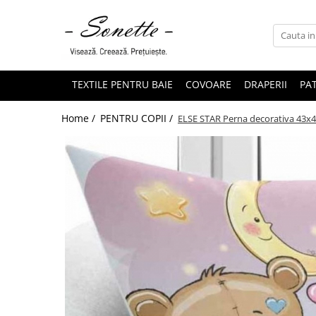
PENTRU PAT
LENJERII DE PAT
TEXTILE PENTRU BAIE
COVOARE
DRAPERII
PAT
LENJERII DE PAT CU PATURA
Home /
PENTRU COPII /
ELSE STAR Perna decorativa 43x
LENJERII DE PAT CU PILOTA SI
PILOTE