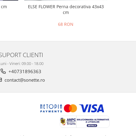
0 cm
ELSE FLOWER Perna decorativa 43x43
ELSE OW
cm
68 RON
SUPORT CLIENTI
uni - Vineri: 09.00 - 18.00
+40731896363
contact@sonette.ro