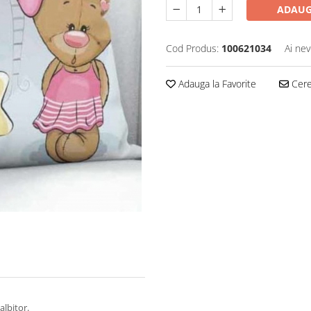
ADAUG
Cod Produs:
100621034
Ai nev
Adauga la Favorite
Cere 
albitor.