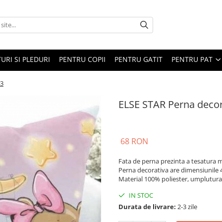
URI SI PLEDURI
PENTRU COPII
PENTRU GATIT
PENTRU PAT
43
ELSE STAR Perna decor
68 RON
Fata de perna prezinta a tesatura m
Perna decorativa are dimensiunile
Material 100% poliester, umplutura 
IN STOC
Durata de livrare:
2-3 zile