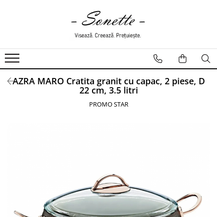
PENTRU PAT
LENJERII DE PAT
LENJERII DE PAT CU PATURA
AZRA MARO Cratita granit cu capac, 2 piese, D
LENJERII DE PAT CU PILOTA SI
22 cm, 3.5 litri
PILOTE
PROMO STAR