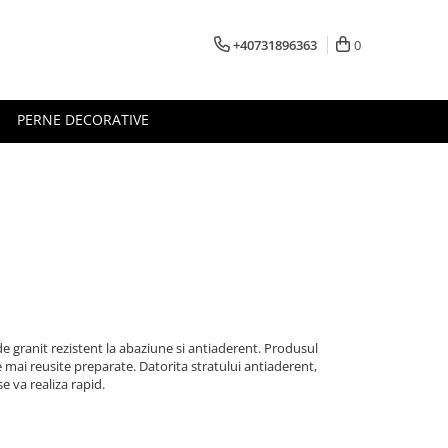
+40731896363
0
PERNE DECORATIVE
e granit rezistent la abaziune si antiaderent. Produsul
le mai reusite preparate. Datorita stratului antiaderent,
se va realiza rapid.