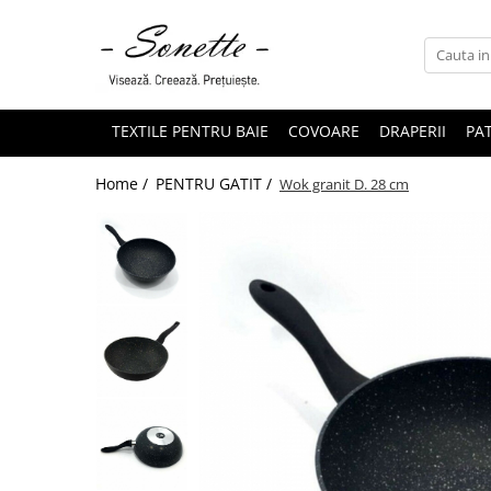
PENTRU PAT
LENJERII DE PAT
TEXTILE PENTRU BAIE
COVOARE
DRAPERII
PAT
LENJERII DE PAT CU PATURA
Home /
PENTRU GATIT /
Wok granit D. 28 cm
LENJERII DE PAT CU PILOTA SI
PILOTE