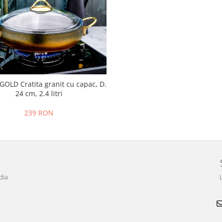
LD Cratita granit cu capac, D.
24 cm, 2.4 litri
239 RON
dia
L