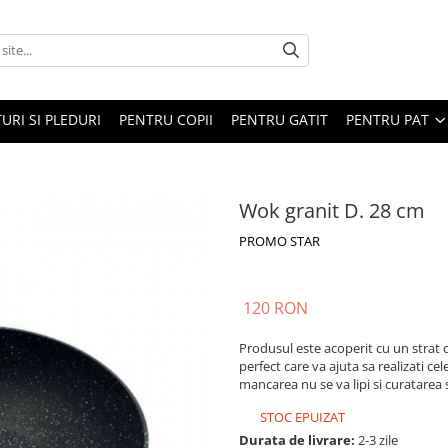
URI SI PLEDURI
PENTRU COPII
PENTRU GATIT
PENTRU PAT
Wok granit D. 28 cm
PROMO STAR
120 RON
Produsul este acoperit cu un strat d
perfect care va ajuta sa realizati ce
mancarea nu se va lipi si curatarea 
STOC EPUIZAT
Durata de livrare:
2-3 zile