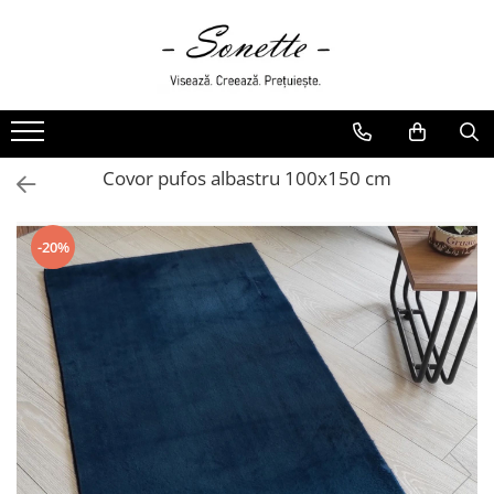
PENTRU PAT
LENJERII DE PAT
LENJERII DE PAT CU PATURA
Covor pufos albastru 100x150 cm
LENJERII DE PAT CU PILOTA SI
PILOTE
-20%