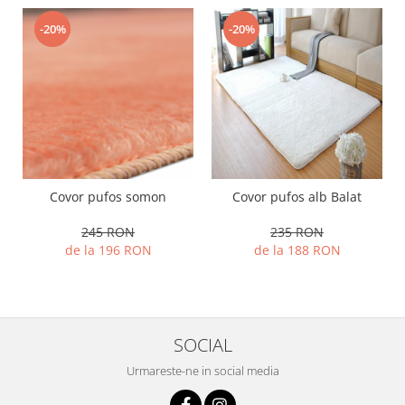
-20%
-20%
Covor pufos somon
Covor pufos alb Balat
245 RON
235 RON
de la 196 RON
de la 188 RON
SOCIAL
Urmareste-ne in social media