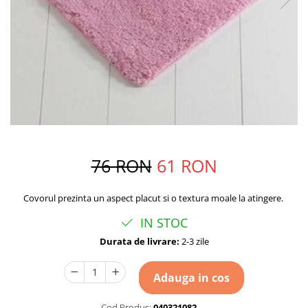
76 RON
61 RON
Covorul prezinta un aspect placut si o textura moale la atingere.
IN STOC
Durata de livrare:
2-3 zile
Adauga in cos
Cod Produs:
040321082