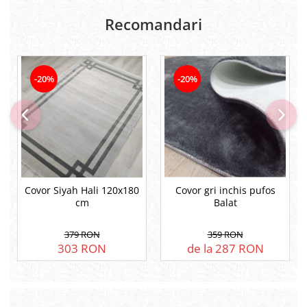
Recomandari
-20%
-20%
Covor Siyah Hali 120x180
Covor gri inchis pufos
cm
Balat
379 RON
359 RON
303 RON
de la 287 RON